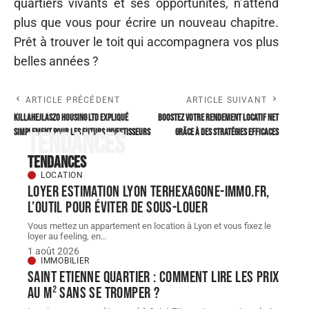
quartiers vivants et ses opportunités, n’attend
plus que vous pour écrire un nouveau chapitre.
Prêt à trouver le toit qui accompagnera vos plus
belles années ?
ARTICLE PRÉCÉDENT
ARTICLE SUIVANT
Killahejlaszo Housing Ltd expliqué
Boostez votre rendement locatif net
simplement pour les futurs investisseurs
grâce à des stratégies efficaces
Tendances
Tendances
LOCATION
Loyer estimation Lyon terhexagone-immo.fr,
l’outil pour éviter de sous-louer
Vous mettez un appartement en location à Lyon et vous fixez le
loyer au feeling, en
…
1 août 2026
IMMOBILIER
Saint Etienne quartier : comment lire les prix
au m² sans se tromper ?