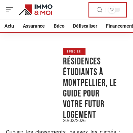
Actu
Assurance
Brico
Défiscaliser
Financement
FONCIER
Résidences
étudiants à
montpellier, le
guide pour
votre futur
logement
20/02/2026
Oubliez les classements, balayez les clichés :