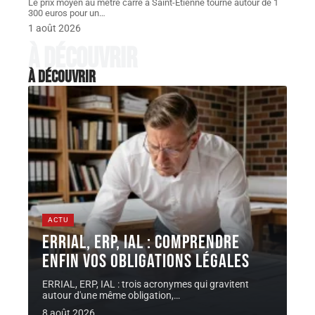
Le prix moyen au mètre carré à Saint-Etienne tourne autour de 1
300 euros pour un
…
1 août 2026
À découvrir
À découvrir
ACTU
ERRIAL, ERP, IAL : comprendre
enfin vos obligations légales
ERRIAL, ERP, IAL : trois acronymes qui gravitent
autour d'une même obligation,
…
8 août 2026