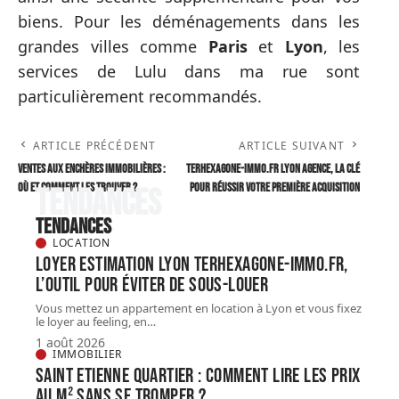
biens. Pour les déménagements dans les
grandes villes comme
Paris
et
Lyon
, les
services de Lulu dans ma rue sont
particulièrement recommandés.
ARTICLE PRÉCÉDENT
ARTICLE SUIVANT
Ventes aux enchères immobilières :
Terhexagone-immo.fr Lyon agence, la clé
où et comment les trouver ?
pour réussir votre première acquisition
Tendances
Tendances
LOCATION
Loyer estimation Lyon terhexagone-immo.fr,
l’outil pour éviter de sous-louer
Vous mettez un appartement en location à Lyon et vous fixez
le loyer au feeling, en
…
1 août 2026
IMMOBILIER
Saint Etienne quartier : comment lire les prix
au m² sans se tromper ?