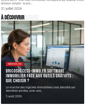
Le prix au m² d'un bien immobilier correspond au résultat d'une
division simple : le prix
…
31 juillet 2026
À découvrir
À découvrir
IMMOBILIER
Bricosuccess-immo.fr software
immobilier face aux outils gratuits :
que choisir ?
Le marché des logiciels immobiliers s'est densifié ces
dernières années, avec une
…
5 août 2026