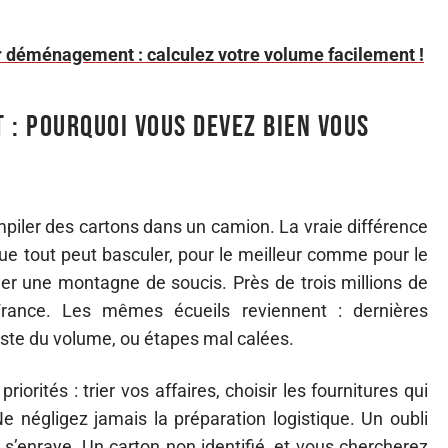
r déménagement : calculez votre volume facilement !
 : pourquoi vous devez bien vous
iler des cartons dans un camion. La vraie différence
à que tout peut basculer, pour le meilleur comme pour le
gner une montagne de soucis. Près de trois millions de
ance. Les mêmes écueils reviennent : dernières
miste du volume, ou étapes mal calées.
riorités : trier vos affaires, choisir les fournitures qui
Ne négligez jamais la préparation logistique. Un oubli
s’enraye. Un carton non identifié, et vous chercherez