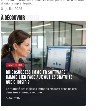
Le prix au m² d'un bien immobilier correspond au résultat d'une
division simple : le prix
…
31 juillet 2026
À découvrir
À découvrir
IMMOBILIER
Bricosuccess-immo.fr software
immobilier face aux outils gratuits :
que choisir ?
Le marché des logiciels immobiliers s'est densifié ces
dernières années, avec une
…
5 août 2026