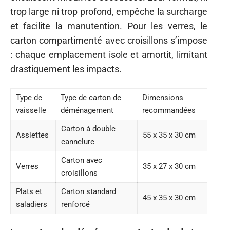
trop large ni trop profond, empêche la surcharge
et facilite la manutention. Pour les verres, le
carton compartimenté avec croisillons s’impose
: chaque emplacement isole et amortit, limitant
drastiquement les impacts.
Type de
Type de carton de
Dimensions
vaisselle
déménagement
recommandées
Carton à double
Assiettes
55 x 35 x 30 cm
cannelure
Carton avec
Verres
35 x 27 x 30 cm
croisillons
Plats et
Carton standard
45 x 35 x 30 cm
saladiers
renforcé