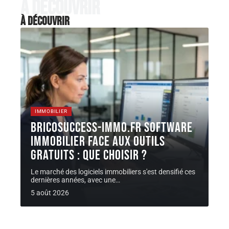
À découvrir
À découvrir
IMMOBILIER
Bricosuccess-immo.fr software
immobilier face aux outils
gratuits : que choisir ?
Le marché des logiciels immobiliers s'est densifié ces
dernières années, avec une
…
5 août 2026