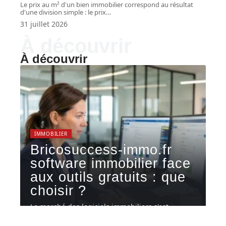
Le prix au m² d'un bien immobilier correspond au résultat
d'une division simple : le prix
…
31 juillet 2026
À découvrir
À découvrir
IMMOBILIER
Bricosuccess-immo.fr
software immobilier face
aux outils gratuits : que
choisir ?
Le marché des logiciels immobiliers s'est
densifié ces dernières années, avec une
…