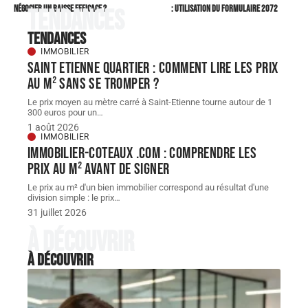
négocier un baisse efficace ?
: utilisation du formulaire 2072
Tendances
Tendances
IMMOBILIER
Saint Etienne quartier : comment lire les prix
au m² sans se tromper ?
Le prix moyen au mètre carré à Saint-Etienne tourne autour de 1
300 euros pour un
…
1 août 2026
IMMOBILIER
Immobilier-coteaux .com : comprendre les
prix au m² avant de signer
Le prix au m² d'un bien immobilier correspond au résultat d'une
division simple : le prix
…
31 juillet 2026
À découvrir
À découvrir