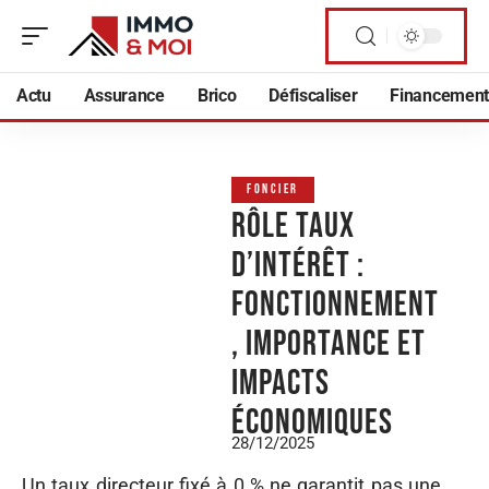
Actu
Assurance
Brico
Défiscaliser
Financement
FONCIER
Rôle taux
d’intérêt :
fonctionnement
, importance et
impacts
économiques
28/12/2025
Un taux directeur fixé à 0 % ne garantit pas une