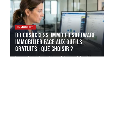
IMMOBILIER
Bricosuccess-immo.fr software
immobilier face aux outils
gratuits : que choisir ?
Le marché des logiciels immobiliers s'est densifié ces
dernières années, avec une
…
5 août 2026
Contact
Mentions Légales
Sitemap