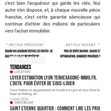
c’est bien l’acquéreur qui garde les clés. Nul
autre n’en dispose, et, à chaque nouvelle pièce
franchie, c’est cette garantie silencieuse qui
continue d’attirer des millions de particuliers
vers l’achat immobilier.
ARTICLE PRÉCÉDENT
ARTICLE SUIVANT
Quand un locataire refuse les visites : ce
Prix de vente maison : baisse et
que dit la loi au propriétaire
optimisation, comment procéder ?
Tendances
Tendances
LOCATION
Loyer estimation Lyon terhexagone-immo.fr,
l’outil pour éviter de sous-louer
Vous mettez un appartement en location à Lyon et vous fixez le
loyer au feeling, en
…
1 août 2026
IMMOBILIER
Saint Etienne quartier : comment lire les prix